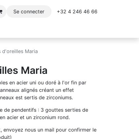
+32 4 246 46 66​
Se connecter
e
Décoration
Parfums et soins du corps
 d'oreilles Maria
illes Maria
les en acier uni ou doré à l'or fin par
anneaux alignés créant un effet
neaux est sertis de zirconiums.
de de pendentifs : 3 gouttes serties de
 en acier et un zirconium rond.
k, envoyez nous un mail pour confirmer le
oduit)