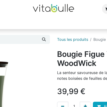
e
Bijoux
Bougies et parfums d'ambiance
Cuisin
Tous les produits
Bougie
Bougie Figue
WoodWick
La senteur savoureuse de l
notes boisées de feuilles de
39,99
€
Aj