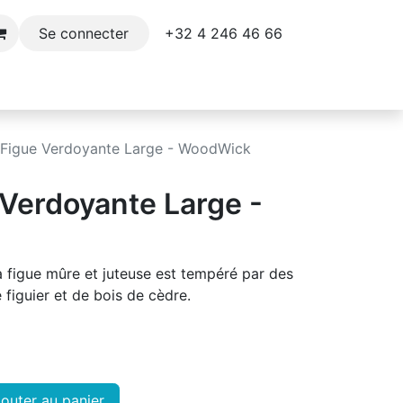
+32 4 246 46 66​
Se connecter
e
Décoration
Parfums et soins du corps
 Figue Verdoyante Large - WoodWick
 Verdoyante Large -
a figue mûre et juteuse est tempéré par des
 figuier et de bois de cèdre.
outer au panier