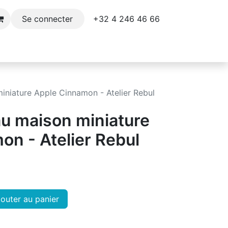
+32 4 246 46 66​
Se connecter
e
Décoration
Parfums et soins du corps
iniature Apple Cinnamon - Atelier Rebul
au maison miniature
on - Atelier Rebul
outer au panier