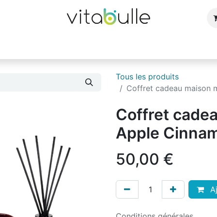
e
Bijoux
Bougies et parfums d'ambiance
Cuisin
Tous les produits
Coffret cadeau maison m
Coffret cade
Apple Cinnam
50,00
€
Aj
Conditions générales