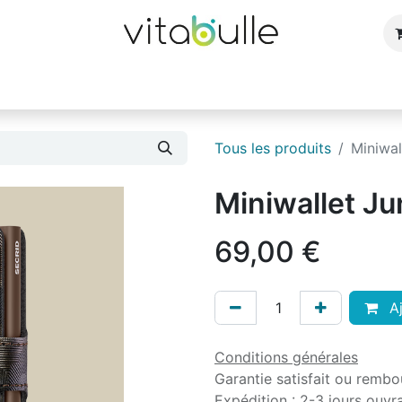
e
Bijoux
Bougies et parfums d'ambiance
Cuisin
Tous les produits
Miniwal
Miniwallet Ju
69,00
€
Aj
Conditions générales
Garantie satisfait ou rembo
Expédition : 2-3 jours ouvr