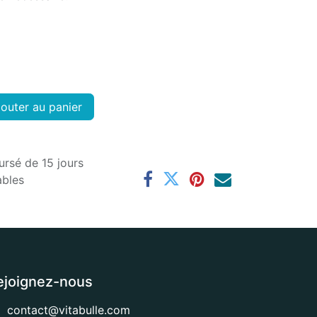
outer au panier
ursé de 15 jours
ables
ejoignez-nous
contact@vitabulle.com