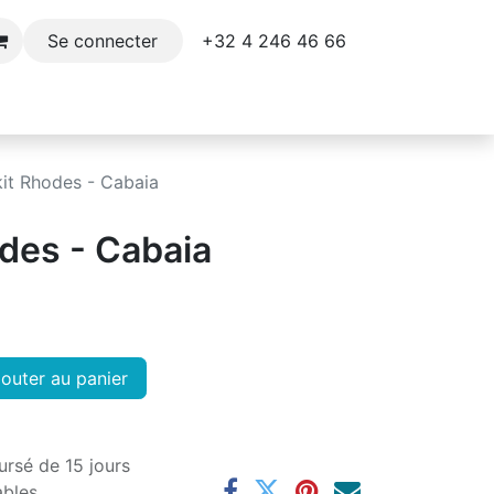
+32 4 246 46 66​
Se connecter
e
Décoration
Parfums et soins du corps
kit Rhodes - Cabaia
odes - Cabaia
outer au panier
ursé de 15 jours
ables