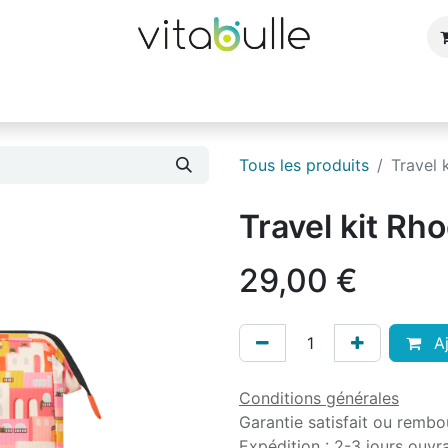
e
Bijoux
Bougies et parfums d'ambiance
Cuisin
Tous les produits
Travel 
Travel kit Rh
29,00
€
Aj
Conditions générales
Garantie satisfait ou rembo
Expédition : 2-3 jours ouvr