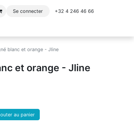
+32 4 246 46 66​
Se connecter
e
Décoration
Parfums et soins du corps
gné blanc et orange - Jline
anc et orange - Jline
outer au panier