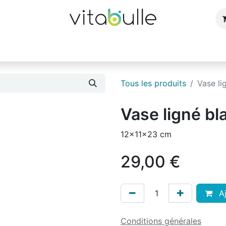
e
Bijoux
Bougies et parfums d'ambiance
Cuisin
Tous les produits
Vase li
Vase ligné bl
12x11x23 cm
29,00
€
Aj
Conditions générales